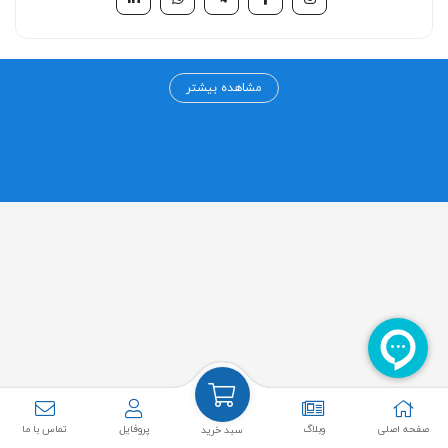
مرکز خرید آنلاین تامین شو
مشاهده بیشتر
مرکز خرید اینترنتی تامین شو به عنوان اولین مرکز خرید تخصصی در حوزه
سلامت، درمان و زیبایی از سال ۱۳۹۹ فعالیت خود را آغاز کرده است. چشم انداز
ما ارائه کلیه محصولات حوزه سلامت، درمان و زیبایی از تامین کنندگان اولیه
به همکاران گرامی و مصرف کنندگان عزیز بوده و سعی داریم نازلترین قیمت ها
به همراه بهترین خدمات را به مشتریان عزیز ارائه کنیم.
سایر لینک ها
دسته بندی ها
راهنمای خرید از سایت
تزریقی
روش های پرداخت
باند و گاز
صفحه اصلی
وبلاگ
پروفایل
تماس با ما
سبد خرید
حفظ حریم خصوصی
چسب