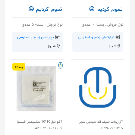
تموم کردیم 😐
تموم کردیم 😐
نوع فروش :
بسته ۱۰ عددی
نوع فروش :
بسته ۵ عددی
دپارتمان زخم و استومی
دپارتمان زخم و استومی
شیراز
شیراز
بسته
آلرژينات سيف اند سيمپل سایز
آکواسل 10*10 سانتیمتر اکسترا
15*10 كد 50724
کانواتک کد 420672