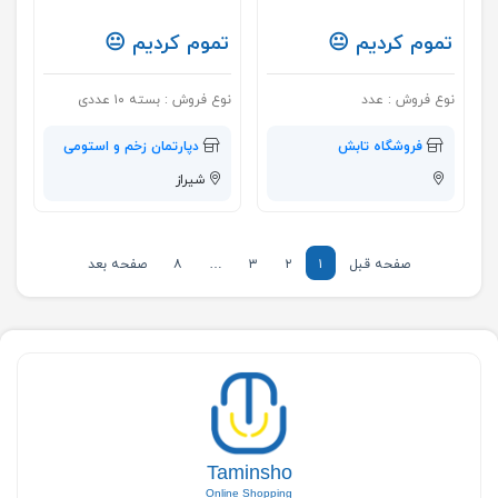
تموم کردیم 😐
تموم کردیم 😐
نوع فروش :
عدد
نوع فروش :
بسته ۱۰ عددی
فروشگاه تابش
دپارتمان زخم و استومی
شیراز
صفحه قبل
۱
۲
۳
…
۸
صفحه بعد
Taminsho
Online Shopping