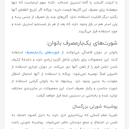
اتاق عمل
رو حتما بخونید.
گان جراحی:
گان‌های یکبار مصرف
سبک، راحت و به سادگی قابل پوشیدن هستند که
با اتیلت اکساید یا گاما استریل شده‌اند. نکته مهم اینجاست که تنها
دوهفته برای مصرف این گان‌ها فرصت دارید؛ چراکه اگر تاریخ انقضای آنها
بگذرد دیگر قابلیت استفاده ندارد. گان‌های چند بار مصرف از جنس پنبه و
پلی استر هم در بازار وجود دارند که بعد از هر بار شستشو استریل شده و
مورد استفاده قرار می‌گیرند.
شورت‌های یک‌بارمصرف بانوان:
بانوان در دوران قاعدگی می‌توانند از
شورت‌های یک‌بارمصرف
استفاده
کنند. این محصولات برای بانوان شاغل کاربرد زیادی دارند و دغدغة كثيف
شدن لباس فرم را از ذهن آنها دور می‌کند. در دوران بارداری استفاده از
تامپون اصلاً توصیه نمی‌شود؛ چراکه با استفاده از آنها احتمال انتقال
عفونت به جنين وجود دارد. پیشنهاد ما به بانوان گرامی استفاده از
شورت مناسب و يكبار مصرف است. اين محصولات در سایزبندی مختلف
توليد شده و به‌راحتی در دسترس شما قرار خواهد گرفت.