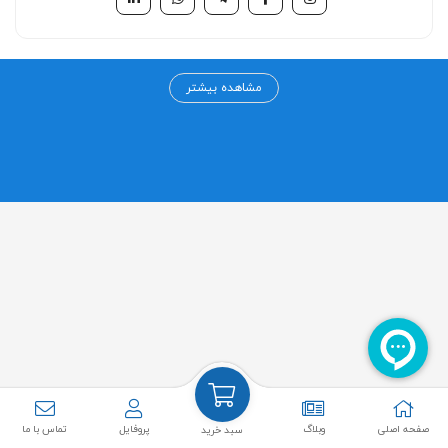
مرکز خرید آنلاین تامین شو
مشاهده بیشتر
مرکز خرید اینترنتی تامین شو به عنوان اولین مرکز خرید تخصصی در حوزه
سلامت، درمان و زیبایی از سال ۱۳۹۹ فعالیت خود را آغاز کرده است. چشم انداز
ما ارائه کلیه محصولات حوزه سلامت، درمان و زیبایی از تامین کنندگان اولیه
به همکاران گرامی و مصرف کنندگان عزیز بوده و سعی داریم نازلترین قیمت ها
به همراه بهترین خدمات را به مشتریان عزیز ارائه کنیم.
سایر لینک ها
دسته بندی ها
راهنمای خرید از سایت
تزریقی
روش های پرداخت
باند و گاز
صفحه اصلی
وبلاگ
پروفایل
تماس با ما
سبد خرید
حفظ حریم خصوصی
چسب