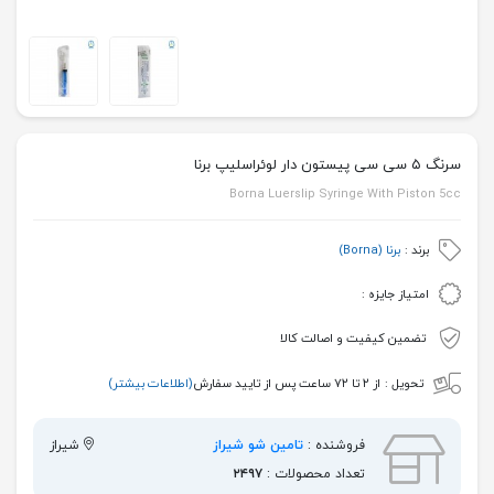
سرنگ ۵ سی سی پیستون دار لوئراسلیپ برنا
Borna Luerslip Syringe With Piston 5cc
برند :
برنا (Borna)
امتیاز جایزه :
تضمین کیفیت و اصالت کالا
تحویل :
از ۲ تا ۷۲ ساعت پس از تایید سفارش
(اطلاعات بیشتر)
فروشنده :
تامین شو شیراز
شیراز
تعداد محصولات :
۲۴۹۷