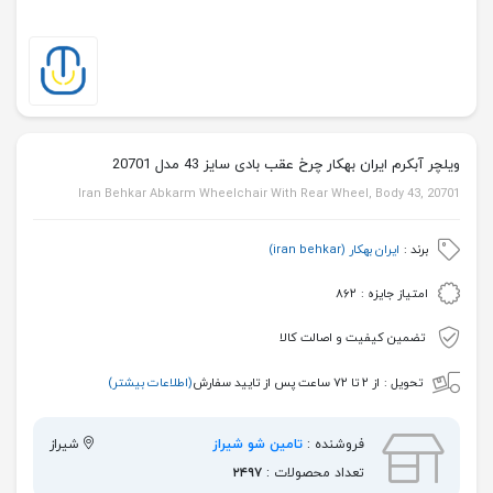
ویلچر آبکرم ایران بهکار چرخ عقب بادی سایز 43 مدل 20701
Iran Behkar Abkarm Wheelchair With Rear Wheel, Body 43, 20701
برند :
ایران بهکار (iran behkar)
امتیاز جایزه :
۸۶۲
تضمین کیفیت و اصالت کالا
تحویل :
از ۲ تا ۷۲ ساعت پس از تایید سفارش
(اطلاعات بیشتر)
فروشنده :
تامین شو شیراز
شیراز
تعداد محصولات :
۲۴۹۷