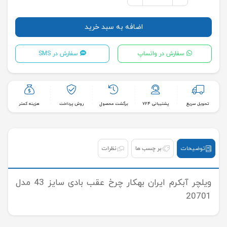
اضافه به سبد خرید
سفارش در واتساپ
سفارش در SMS
تحویل سریع
پشتیبانی ۷۲۴
برگشت محصول
روش پرداخت
هزینه کمتر
توضیحات
بر چسب ها
نظرات
ويلچر آبكرم ايران بهكار چرخ عقب بادی سايز 43 مدل
20701