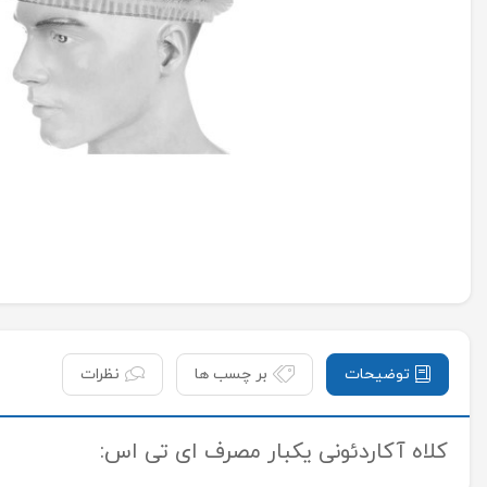
توضیحات
بر چسب ها
نظرات
کلاه آکاردئونی یکبار مصرف ای تی اس: