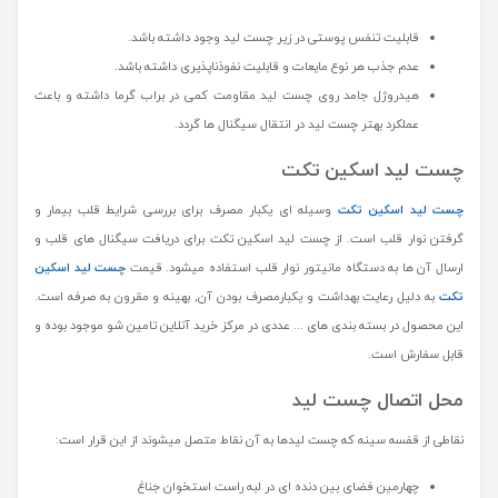
قابلیت تنفس پوستی در زیر چست لید وجود داشته باشد.
عدم جذب هر نوع مایعات و قابلیت نفوذناپذیری داشته باشد.
هیدروژل جامد روی چست لید مقاومت کمی در براب گرما داشته و باعث
عملکرد بهتر چست لید در انتقال سیگنال ها گردد.
چست لید اسکین تکت
چست لید اسکین تکت
وسیله ای یکبار مصرف برای بررسی شرایط قلب بیمار و
گرفتن نوار قلب است. از چست لید اسکین تکت برای دریافت سیگنال های قلب و
ارسال آن ها به دستگاه مانیتور نوار قلب استفاده میشود. قیمت
چست لید اسکین
تکت
به دلیل رعایت بهداشت و یکبارمصرف بودن آن, بهینه و مقرون به صرفه است.
این محصول در بسته بندی های ... عددی در مرکز خرید آنلاین تامین شو موجود بوده و
قابل سفارش است.
محل اتصال چست لید
نقاطی از قفسه سینه که چست لیدها به آن نقاط متصل میشوند از این قرار است:
چهارمین فضای بین دنده ای در لبه راست استخوان جناغ