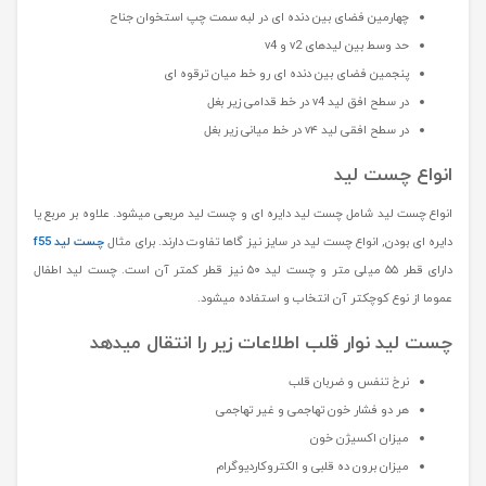
چهارمین فضای بین دنده ای در لبه سمت چپ استخوان جناح
حد وسط بین لیدهای v2 و v4
پنجمین فضای بین دنده ای رو خط میان ترقوه ای
در سطح افق لید v4 در خط قدامی زیر بغل
در سطح افقی لید v۴ در خط میانی زیر بغل
انواع چست لید
انواع چست لید شامل چست لید دایره ای و چست لید مربعی میشود. علاوه بر مربع یا
دایره ای بودن, انواع چست لید در سایز نیز گاها تفاوت دارند. برای مثال
چست لید f55
دارای قطر ۵۵ میلی متر و چست لید ۵۰ نیز قطر کمتر آن است. چست لید اطفال
عموما از نوع کوچکتر آن انتخاب و استفاده میشود.
چست لید نوار قلب اطلاعات زیر را انتقال میدهد
نرخ تنفس و ضربان قلب
هر دو فشار خون تهاجمی و غیر تهاجمی
میزان اکسیژن خون
میزان برون ده قلبی و الکتروکاردیوگرام