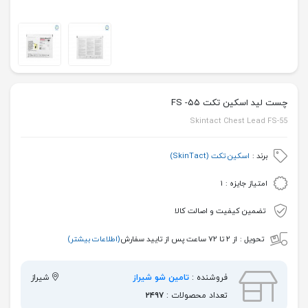
چست لید اسکین تکت ۵۵- FS
Skintact Chest Lead FS-55
برند :
اسکین تکت (SkinTact)
امتیاز جایزه :
۱
تضمین کیفیت و اصالت کالا
تحویل :
از ۲ تا ۷۲ ساعت پس از تایید سفارش
(اطلاعات بیشتر)
فروشنده :
تامین شو شیراز
شیراز
تعداد محصولات :
۲۴۹۷