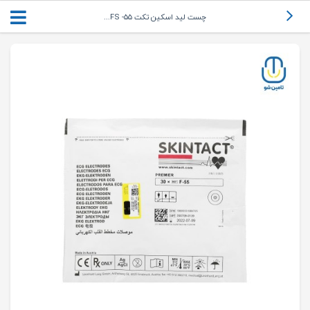
چست لید اسکین تکت ۵۵- FS...