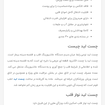
قابل استفاده برای تست ورزش
فاقد لاتکس و موادحساسیت زا برای پوست
قابلیت انتقال کامل امواج قلبی
دارای هیدروژل برای افزایش قدرت انتقالی
نفوذپذیری در مقابل آب و مایعات
کاملا بهداشتی و یکبارمصرف
در بسته بندی های ۳۰ عددی
چست لید چیست
چست لید نوعی رابط میان سیم دستگاه مانتیورینگ قلب و قفسه سینه بیمار است.
چست لید یا چست الکترود قطعه ای مربعی یا دایره ای است که به قفسه سینه نصب
شده و اطلاعاتی از شرایط قلب را جمع آوری و به دستگاه مانتیورینگ منتقل می کند.
عمده مصرف چست لید در اتاق عمل, در بخش مراقبت های ویژه و همچنین در اتاق
تست ورزش ورزشکاران حرفه ای میباشد. ماده به کاررفته در ساخت
چست لید
اغلب
فوم است که چسبندگی خوبی داشته و این قابلیت به مرور زمان کم نخواهد شد.
چست لید نوار قلب
چست لید نوار قلب اسکین تکت ویژگی هایی از این قبیل دارد: