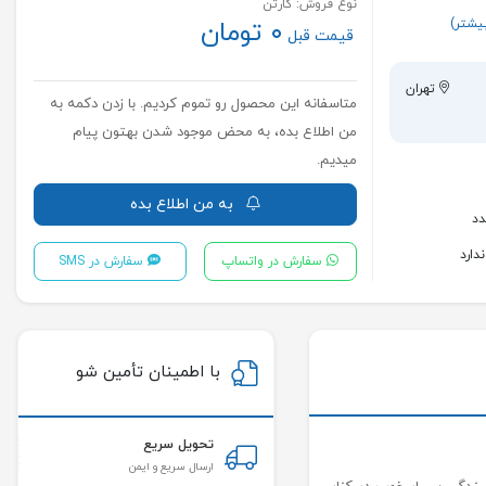
نوع فروش: کارتن
یشتر)
۰ تومان
قیمت قبل
تهران
متاسفانه این محصول رو تموم کردیم. با زدن دکمه به
من اطلاع بده، به محض موجود شدن بهتون پیام
میدیم.
به من اطلاع بده
دارد
سفارش در واتساپ
سفارش در SMS
با اطمینان تأمین شو
تحویل سریع
ارسال سریع و ایمن