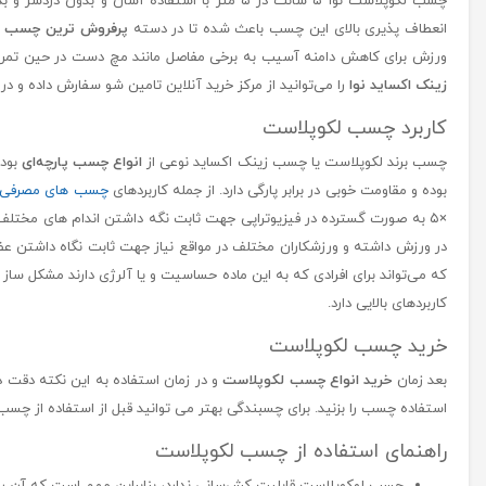
چسب لکوپلاست نوا ۵ سانت در ۵ متر با استفاده
انعطاف پذیری بالای این چسب باعث شده تا در دسته
پرفروش ترین چسب ه
ورزش برای کاهش دامنه آسیب به برخی مفاصل مانند مچ دست در حین تمرینات
زینک اکساید نوا
را می‌توانید از مرکز خرید آنلاین تامین شو سفارش داده و در
کاربرد چسب لکوپلاست
چسب برند لکوپلاست یا چسب زینک اکساید نوعی از
انواع چسب پارچه‌ای
بوده
بوده و مقاومت خوبی در برابر پارگی دارد. از جمله کاربرد‌های
چسب های مصرفی 
×۵ به صورت گسترده در فیزیوتراپی جهت ثابت نگه داشتن اندام ‌های مخت
در ورزش داشته و ورزشکاران مختلف در مواقع نیاز جهت ثابت نگاه داشتن عض
که می‌تواند برای افرادی که به این ماده حساسیت و یا آلرژی دارند مشکل 
کاربردهای بالایی دارد.
خرید چسب لکوپلاست
بعد زمان
خرید انواع چسب لکوپلاست
و در زمان استفاده به این نکته دقت 
استفاده چسب را بزنید. برای چسبندگی بهتر می توانید قبل از استفاده از چسب آ
راهنمای استفاده از چسب لکوپلاست