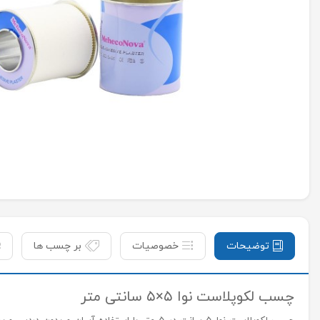
توضیحات
خصوصیات
بر چسب ها
چسب لکوپلاست نوا ۵×۵ سانتی متر