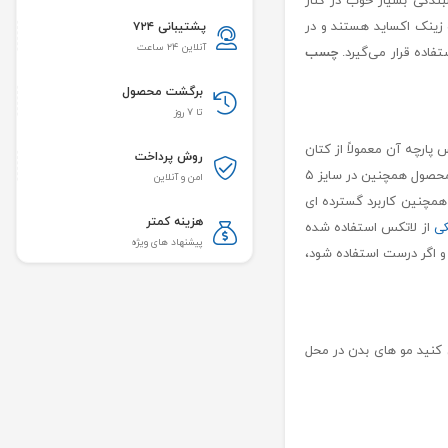
. چسبندگی بسیار خوب در کنار
 زینک اکساید هستند و در
پشتیبانی ۷۲۴
آنلاین ۲۴ ساعت
اده قرار می‌گیرد.
چسب
برگشت محصول
تا ۷ روز
ارچه آن معمولاً از کتان
روش پرداخت
به فیکس کردن انواع پانسمان ‌ها و آنژیوکت ‌ها می‌توان اشاره کرد. این محصول همچنین در سایز ۵
امن و آنلاین
مچنین کاربرد گسترده ‌ای
هزینه کمتر
کی
از لاتکس استفاده شده
پیشنهاد های ویژه
و اگر درست استفاده شود،
 کنید مو های بدن در محل