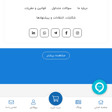
درباره ما
سوالات متداول
قوانین و مقررات
شکایات، انتقادات و پیشنهادها
مرکز خرید آنلاین تامین شو
مشاهده بیشتر
مرکز خرید اینترنتی تامین شو به عنوان اولین مرکز خرید تخصصی در حوزه
سلامت، درمان و زیبایی از سال ۱۳۹۹ فعالیت خود را آغاز کرده است. چشم انداز
ما ارائه کلیه محصولات حوزه سلامت، درمان و زیبایی از تامین کنندگان اولیه
به همکاران گرامی و مصرف کنندگان عزیز بوده و سعی داریم نازلترین قیمت ها
به همراه بهترین خدمات را به مشتریان عزیز ارائه کنیم.
صفحه اصلی
وبلاگ
پروفایل
تماس با ما
سبد خرید