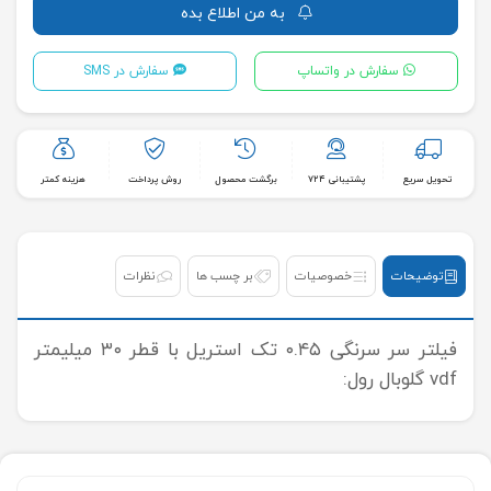
به من اطلاع بده
سفارش در واتساپ
سفارش در SMS
تحویل سریع
پشتیبانی ۷۲۴
برگشت محصول
روش پرداخت
هزینه کمتر
توضیحات
خصوصیات
بر چسب ها
نظرات
فیلتر سر سرنگی ۰.۴۵ تک استریل با قطر ۳۰ میلیمتر
vdf گلوبال رول: