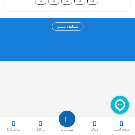
مرکز خرید آنلاین تامین شو
مشاهده بیشتر
مرکز خرید اینترنتی تامین شو به عنوان اولین مرکز خرید تخصصی در حوزه
سلامت، درمان و زیبایی از سال ۱۳۹۹ فعالیت خود را آغاز کرده است. چشم
انداز ما ارائه کلیه محصولات حوزه سلامت، درمان و زیبایی از تامین کنندگان
اولیه به همکاران گرامی و مصرف کنندگان عزیز بوده و سعی داریم نازلترین
قیمت ها به همراه بهترین خدمات را به مشتریان عزیز ارائه کنیم.
سایر لینک ها
دسته بندی ها
راهنمای خرید از سایت
تزریقی
روش های پرداخت
باند و گاز
صفحه اصلی
وبلاگ
پروفایل
تماس با ما
سبد خرید
حفظ حریم خصوصی
چسب