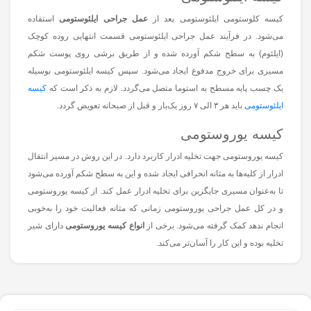
کیسه کلوستومی ایلئوستومی بعد از
عمل جراحی ایلئوستومی
استفاده
می‌شود. در فرآیند عمل جراحی ایلئوستومی قسمت انتهایی روده کوچک
(ایلئوم) به سطح شکم آورده شده و از طریق برشی روی پوست شکم
مسیری برای خروج مدفوع ایجاد می‌شود. سپس کیسه ایلئوستومی بوسیله
یک چسب پایه مسطح به استوما متصل می‌گردد. لازم به ذکر است که
کیسه
ایلئوستومی
باید هر ۳ الی ۷ روز یک‌بار و قبل از صبحانه تعویض گردد.
کیسه یوروستومی
کیسه یوروستومی جهت تخلیه ادرار کاربرد دارد. در این روش در مسیر انتقال
ادرار از کلیه‌ها به مثانه انحرافی ایجاد شده و این به سطح شکم آورده می‌شود
تا به‌عنوان مسیری جایگزین برای تخلیه ادرار عمل کند. از کیسه یوروستومی
و در کل عمل جراحی یوروستومی زمانی که مثانه فعالیت خود را به‌خوبی
انجام ندهد کمک گرفته می‌شود. برخی از
انواع کیسه یوروستومی
دارای شیر
تخلیه بوده و این کار را آسان‌تر می‌کند.