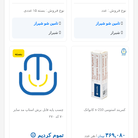
نوع فروش :
عدد
نوع فروش :
بسته ۱۵ عددی
تامین شو شیراز
تامین شو شیراز
شیراز
شیراز
بسته
کمربند استومی s-210 کانواتک
چسب پایه قابل برش استاپ مد سایز
۷۰ کد ۲۷۰
۳۶۹,۰۸۰
تموم کردیم 😐
/ هر عدد
تومان