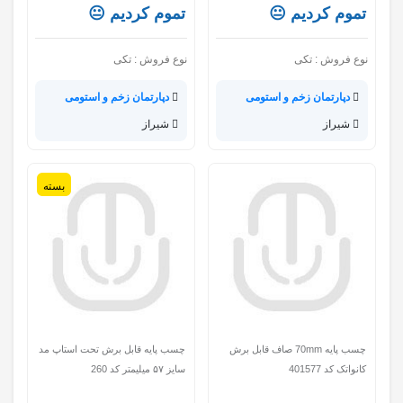
تموم کردیم 😐
تموم کردیم 😐
نوع فروش :
تکی
نوع فروش :
تکی
دپارتمان زخم و استومی
دپارتمان زخم و استومی
شیراز
شیراز
بسته
چسب پایه 70mm صاف قابل برش
چسب پایه قابل برش تحت استاپ مد
کانواتک کد 401577
سایز ۵۷ میلیمتر کد 260