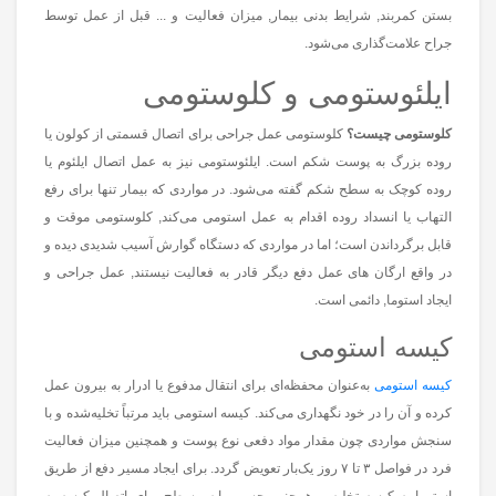
بستن کمربند, شرایط بدنی بیمار, میزان فعالیت و ... قبل از عمل توسط
جراح علامت‌گذاری می‌شود.
ایلئوستومی و کلوستومی
کلوستومی چیست؟
کلوستومی عمل جراحی برای اتصال قسمتی از کولون یا
روده بزرگ به پوست شکم است. ایلئوستومی نیز به عمل اتصال ایلئوم یا
روده کوچک به سطح شکم گفته می‌شود. در مواردی که بیمار تنها برای رفع
التهاب یا انسداد روده اقدام به عمل استومی می‌کند, کلوستومی موقت و
قابل برگرداندن است؛ اما در مواردی که دستگاه گوارش آسیب شدیدی دیده و
در واقع ارگان های عمل دفع دیگر قادر به فعالیت نیستند, عمل جراحی و
ایجاد استوما, دائمی است.
کیسه استومی
کیسه استومی
به‌عنوان محفظه‌ای برای انتقال مدفوع یا ادرار به بیرون عمل
کرده و آن را در خود نگهداری می‌کند. کیسه استومی باید مرتباً تخلیه‌شده و با
سنجش مواردی چون مقدار مواد دفعی نوع پوست و همچنین میزان فعالیت
فرد در فواصل ۳ تا ۷ روز یک‌بار تعویض گردد. برای ایجاد مسیر دفع از طریق
استوما به کیسه تخلیه و همچنین چسب پایه مسطح برای اتصال کیسه به