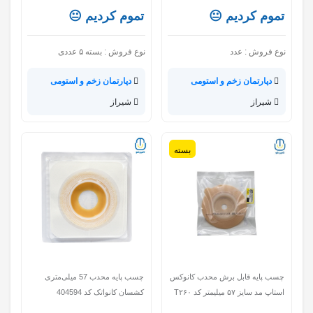
تموم کردیم 😐
تموم کردیم 😐
نوع فروش :
عدد
نوع فروش :
بسته ۵ عددی
دپارتمان زخم و استومی
دپارتمان زخم و استومی
شیراز
شیراز
بسته
چسب پایه قابل برش محدب کانوکس
چسب پایه محدب 57 میلی‌متری
استاپ مد سایز ۵۷ میلیمتر کد T۲۶۰
کشسان کانواتک کد 404594