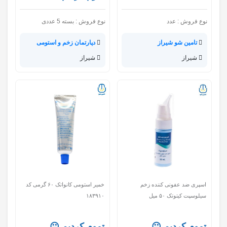
نوع فروش :
عدد
نوع فروش :
بسته 5 عددی
تامین شو شیراز
دپارتمان زخم و استومی
شیراز
شیراز
اسپری ضد عفونی کننده زخم
خمیر استومی کانواتک ۶۰ گرمی کد
سیلوسپت کیتوتک ۵۰ میل
۱۸۳۹۱۰
تموم کردیم 😐
تموم کردیم 😐