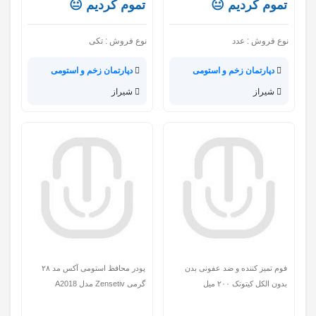
تموم کردیم 😐
تموم کردیم 😐
نوع فروش :
عدد
نوع فروش :
تکی
دپارتمان زخم و استومی
دپارتمان زخم و استومی
شیراز
شیراز
فوم تمیز کننده و ضد عفونی بدن
پودر محافظ استومی آکس مد ۲۸
بدون‌ الکل کیتوتک ۲۰۰ میل
گرمی Zensetiv مدل A2018