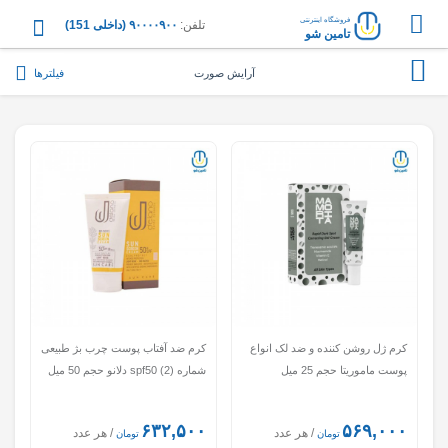
فروشگاه اینترنتی
تلفن:
۹۰۰۰۰۹۰۰ (داخلی 151)
تامین شو
فیلترها
آرایش صورت
کرم ژل روشن کننده و ضد لک انواع
کرم ضد آفتاب پوست چرب بژ طبیعی
پوست ماموریتا حجم 25 میل
شماره (2) spf50 دلانو حجم 50 میل
۶۳۲,۵۰۰
۵۶۹,۰۰۰
/ هر عدد
/ هر عدد
تومان
تومان