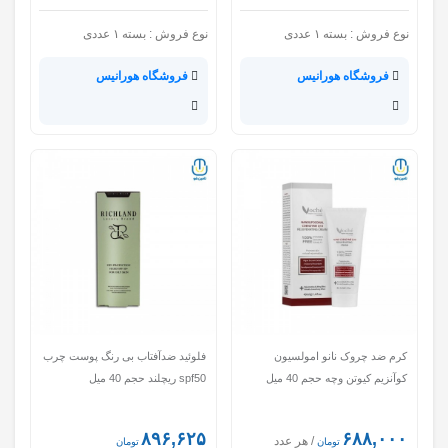
نوع فروش :
بسته ۱ عددی
نوع فروش :
بسته ۱ عددی
فروشگاه هورانیس
فروشگاه هورانیس
کرم ضد چروک نانو امولسیون
فلوئید ضدآفتاب بی رنگ پوست چرب
کوآنزیم کیوتن وچه حجم 40 میل
spf50 ریچلند حجم 40 میل
۸۹۶,۶۲۵
۶۸۸,۰۰۰
/ هر عدد
تومان
تومان