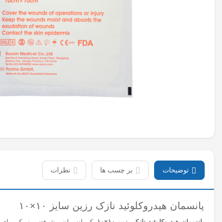
توضیحات
بر چسب ها
نظرات
پانسمان هیدروکلوئید نازک رزین سایز ۱۰×۱۰
پانسمان هیدروکلوئید نازک رزین ۱۰×۱۰
یک پانسمان پیشرفته و سبک برای م