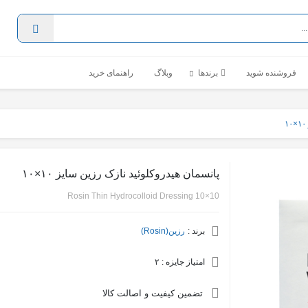
فروشنده شوید
برندها
وبلاگ
راهنمای خرید
پانسمان هیدروکلوئید نازک رزین سایز ۱۰×۱۰
Rosin Thin Hydrocolloid Dressing 10×10
برند :
رزین(Rosin)
امتیاز جایزه :
۲
تضمین کیفیت و اصالت کالا