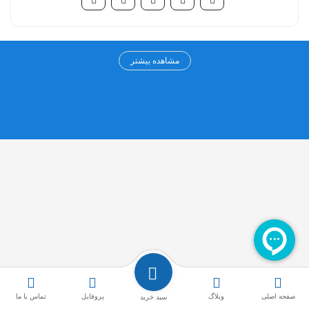
مرکز خرید آنلاین تامین شو
مشاهده بیشتر
مرکز خرید اینترنتی تامین شو به عنوان اولین مرکز خرید تخصصی در حوزه
سلامت، درمان و زیبایی از سال ۱۳۹۹ فعالیت خود را آغاز کرده است. چشم
انداز ما ارائه کلیه محصولات حوزه سلامت، درمان و زیبایی از تامین کنندگان
اولیه به همکاران گرامی و مصرف کنندگان عزیز بوده و سعی داریم نازلترین
قیمت ها به همراه بهترین خدمات را به مشتریان عزیز ارائه کنیم.
سایر لینک ها
دسته بندی ها
راهنمای خرید از سایت
تزریقی
روش های پرداخت
باند و گاز
صفحه اصلی
وبلاگ
پروفایل
تماس با ما
سبد خرید
حفظ حریم خصوصی
چسب