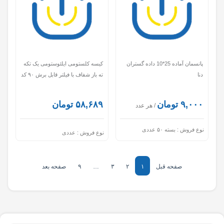
پانسمان آماده 25*10 داده گستران
کیسه کلستومی ایلئوستومی یک تکه
دنا
ته باز شفاف با فیلتر قابل برش ۹۰ کد
1600 استاپ مد
۹,۰۰۰ تومان
۵۸,۶۸۹ تومان
/ هر عدد
نوع فروش :
بسته ۵۰ عددی
نوع فروش :
عددی
صفحه قبل
۱
۲
۳
…
۹
صفحه بعد