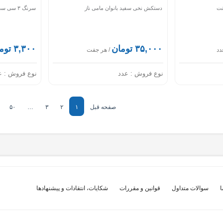
دستکش نخی سفید بانوان مامی ناز
سرنگ ۳ سی سی پیستون دار لوئراسلیپ وی مد
۳۵,۰۰۰ تومان
۳,۳۰۰ تومان
دد
/ هر جفت
نوع فروش :
عدد
نوع فروش :
ع
صفحه قبل
۱
۲
۳
…
۵۰
ا
سوالات متداول
قوانین و مقررات
شکایات، انتقادات و پیشنهادها