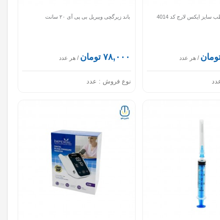
 سایز ایکس لارج کد 4014
باند زیرگچی ویبریل بی پی آی ۲۰ سانت
۷۸,۰۰۰ تومان
/ هر عدد
/ هر عدد
دد
نوع فروش :
عدد