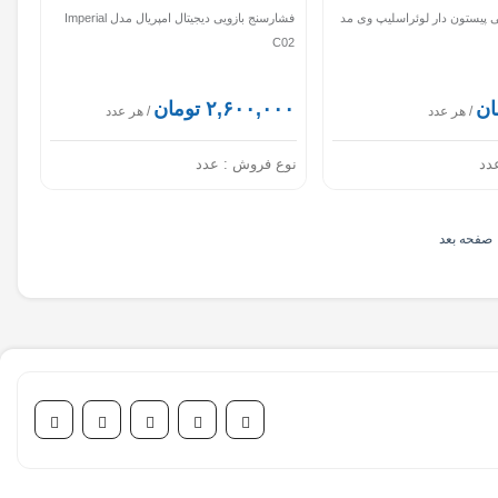
فشارسنج بازویی دیجیتال امپریال مدل Imperial
C02
۲,۶۰۰,۰۰۰ تومان
/ هر عدد
/ هر عدد
دد
نوع فروش :
عدد
صفحه بعد