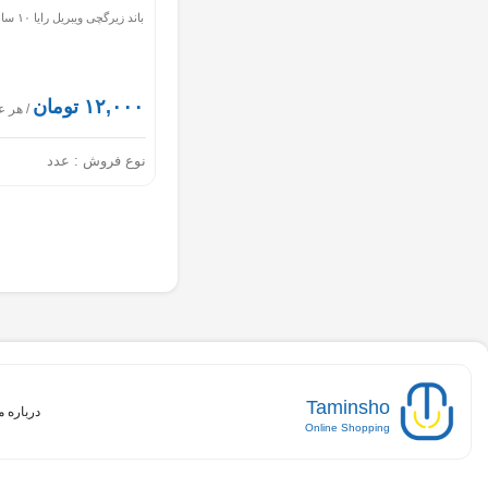
باند زیرگچی ویبریل رایا ۱۰ سانت
۱۲,۰۰۰ تومان
/ هر ع
نوع فروش :
عدد
Taminsho
درباره م
Online Shopping