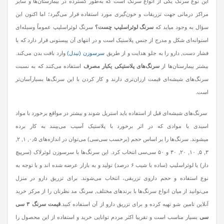
این نوع سرنگ یکی از انواع سرنگ است که به‌طور گسترده در بیمارستان‌ها و سایر
مراکز درمانی جهت تزریقات و خون‌گیری مورد استفاده قرار می‌گیرد؛ اما اکنون این
سؤال به وجود میاید که
سرنگ لوئراسلیپ چست؟
سرنگ لوئراسلیپ عموماً وسیله‌ای
استوانه‌ای ‌شکل و مدرج از جنس پلاستیک است و در انتهای آن پیستونی قرار دارد که با
فشار دست, دارو را به جلو هدایت و از طریق
سرسوزن (نیدل)
وارد بافت بدن می‌کند.
بیشتر بیمارستان‌ها از
سرنگ‌های پلاستیکی یکبار مصرف
استفاده می‌کنند که به نسبت
سرنگ‌های شیشه‌ای قیمت ارزان‌تری دارند و کار کردن با این سرنگ‌ها بسیارآسان‌تر
است.
سرنگ‌های شیشه‌ای قبل از استفاده باید استریل شوند و بیشتر در مواقع برخورد با مواد
اسیدی یا موادی که در اثر برخورد با پلاستیک آسیب می‌بینند به کار برده
میشوند. سرنگ‌ها را بر اساس حجم (برحسب سی‌سی) می‌توان در اندازه‌های ۰٫۵, ۱, ۲,
۳, ۵, ۱۰, ۲۰, ۳۰ و ۵۰ سی‌سی انتخاب کرد. این سرنگ‌ها با سرسوزن لوئرلاک (سرپیچ
دار) یا لوئراسلیپ (ساده با شیب ۶ درصد) تولید و به بازار عرضه شده اند و با توجه به
نوع استفاده و حجم داروی تزریقی، انتخاب می‌شوند. برای تزریق دارو در منزل
می‌توانید از میان انواع سرنگ‌ها با برندهای مختلف, سرنگ مد نظرتان را از مرکز خرید
آنلاین تامین شو تهیه کرده و برای تزریق دارو از آن استفاده کنید.
قیمت سرنگ ۳ سی
سی
بسیار مناسب است و تقریبا اکثر مردم توانایی خرید و استفاده از این محصول را