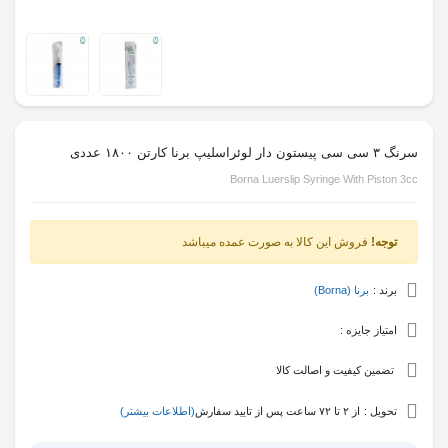
سرنگ ۳ سی سی پیستون دار لوئراسلیپ برنا کارتن ۱۸۰۰ عددی
Borna Luerslip Syringe With Piston 3cc
توجه!
فروش این کالا به صورت عمده میباشد
برند :
برنا (Borna)
امتیاز جایزه :
تضمین کیفیت و اصالت کالا
تحویل :
از ۲ تا ۷۲ ساعت پس از تایید سفارش
(اطلاعات بیشتر)