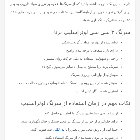
دارند. به این نکته توجه داشته باشید که از سرنگ‌ها علاوه بر تزریق مواد دارویی به بدن
برای گرفتن نمونه خون در آزمایشگاه‌ها نیز استفاده می‌شود و باید در بازه دمایی ۱۵ تا
۳۵ درجه سانتی‌گراد نگه‌داری شوند.
سرنگ ۳ سی سی لوئراسلیپ برنا
تولید شده از بهترین مواد با گرید پزشکی
دارای بارل شفاف با درجه بندی واضح
راحتی و سهولت استفاده به دلیل حرکت روان پیستون
سرنگ برند برنا
مصلح به نیدل با سایز سرسوزن گیج ۲۱
مونتاژ نیدل وارداتی بر روی سرنگ
مونتاژ شده در کلین روم و با دستگاه تمام اتوماتیک و بدون دخالت دست
استریل شده با گاز اتیلن اکساید
نکات مهم در زمان استفاده از سرنگ لوئراسلیپ
از سالم بودن بسته‌بندی سرنگ ها اطمینان حاصل کنید.
برای جلوگیری از خرابی از سرنگ در محل خشک و خنک نگهداری شود.
حتما قبل از تزریق محل مورد نظر را با
پد الکلی
ضدعفونی کنید.
در صورت باز بودن بسته‌بندی از سرنگ استفاده نکنید.