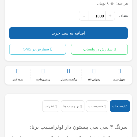
هر عدد :
۶,۰۵۰ تومان
-
+
تعداد :
اضافه به سبد خرید
سفارش در واتساپ
سفارش در SMS
تحویل سریع
پشتیبانی ۷۲۴
برگشت محصول
روش پرداخت
هزینه کمتر
توضیحات
خصوصیات
بر چسب ها
نظرات
سرنگ ۳ سی سی پیستون دار لوئراسلیپ برنا: