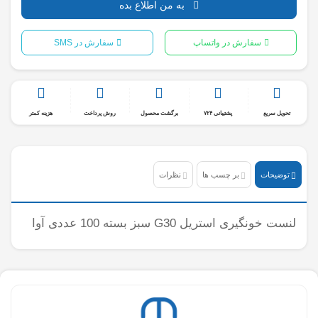
به من اطلاع بده
سفارش در واتساپ
سفارش در SMS
تحویل سریع
پشتیبانی ۷۲۴
برگشت محصول
روش پرداخت
هزینه کمتر
توضیحات
بر چسب ها
نظرات
لنست خونگیری استریل G30 سبز بسته 100 عددی آوا