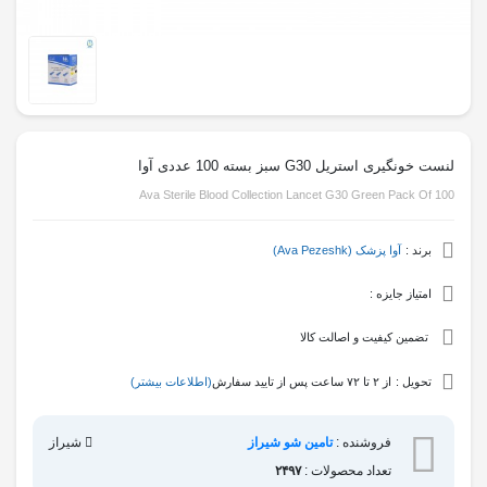
لنست خونگیری استریل G30 سبز بسته 100 عددی آوا
Ava Sterile Blood Collection Lancet G30 Green Pack Of 100
برند :
آوا پزشک (Ava Pezeshk)
امتیاز جایزه :
تضمین کیفیت و اصالت کالا
تحویل :
از ۲ تا ۷۲ ساعت پس از تایید سفارش
(اطلاعات بیشتر)
فروشنده :
تامین شو شیراز
شیراز
تعداد محصولات :
۲۴۹۷